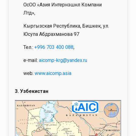
ОсОО «Азия Интернэшнл Компани
Лтд»,
Кыргызская Республика, Бишкек, ул.
Юсупа Абдрахманова 97
Тел.:
+996 703 400 088
,
e-mail:
aicomp-krg@yandex.ru
web:
www.aicomp.asia
3. Узбекистан