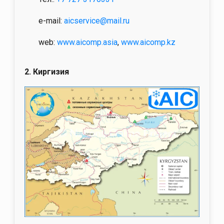
e-mail:
aicservice@mail.ru
web:
www.aicomp.asia
,
www.aicomp.kz
2.
Киргизия