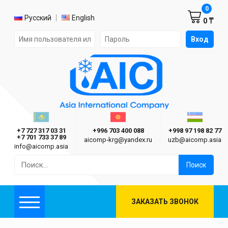
Корзин
0
Выбор языка
Русский
English
0 ₸
Форма авторизации на сайте
Вход
AIC
Казахстан г. Алматы
Киргизия г. Бишкек
Узбекиста
Asia International Company
+7 727 317 03 31
+996 703 400 088
+998 97 198 82 77
+7 701 733 37 89
aicomp‑krg@yandex.ru
uzb@aicomp.asia
info@aicomp.asia
Найти:
ЗАКАЗАТЬ ЗВОНОК
Меню