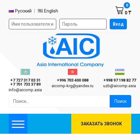
Корзин
0
Выбор языка
Русский
English
0 ₸
Форма авторизации на сайте
Вход
AIC
Казахстан г. Алматы
Киргизия г. Бишкек
Узбекиста
Asia International Company
+7 727 317 03 31
+996 703 400 088
+998 97 198 82 77
+7 701 733 37 89
aicomp‑krg@yandex.ru
uzb@aicomp.asia
info@aicomp.asia
Найти:
ЗАКАЗАТЬ ЗВОНОК
Меню