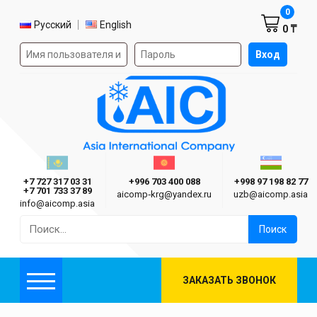
Корзин
0
Выбор языка
Русский
English
0 ₸
Форма авторизации на сайте
Вход
AIC
Казахстан г. Алматы
Киргизия г. Бишкек
Узбекиста
Asia International Company
+7 727 317 03 31
+996 703 400 088
+998 97 198 82 77
+7 701 733 37 89
aicomp‑krg@yandex.ru
uzb@aicomp.asia
info@aicomp.asia
Найти:
ЗАКАЗАТЬ ЗВОНОК
Меню