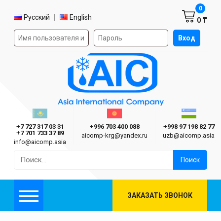
Корзин
0
Выбор языка
Русский
English
0 ₸
Форма авторизации на сайте
Вход
AIC
Казахстан г. Алматы
Киргизия г. Бишкек
Узбекиста
Asia International Company
+7 727 317 03 31
+996 703 400 088
+998 97 198 82 77
+7 701 733 37 89
aicomp‑krg@yandex.ru
uzb@aicomp.asia
info@aicomp.asia
Найти:
ЗАКАЗАТЬ ЗВОНОК
Меню