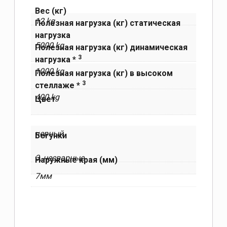
Вес (кг)
12 kg
Полезная нагрузка (кг) статическая
нагрузка
5000 kg
Полезная нагрузка (кг) динамическая
3
нагрузка *
1000 kg
Полезная нагрузка (кг) в высоком
3
стеллаже *
400 kg
Цвет
черный
Бегунки
3, несварные
Наружные края (мм)
7мм