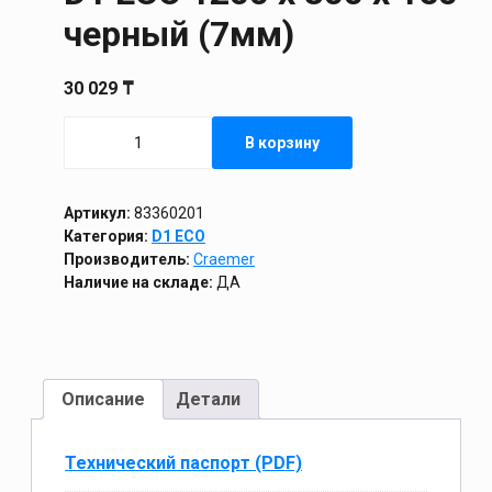
черный (7мм)
30 029
₸
Количество
В корзину
товара
D1
ECO
1200
Артикул:
83360201
х
Категория:
D1 ECO
800
Производитель:
Craemer
х
Наличие на складе:
ДА
150
черный
(7мм)
Описание
Детали
Технический паспорт (PDF)