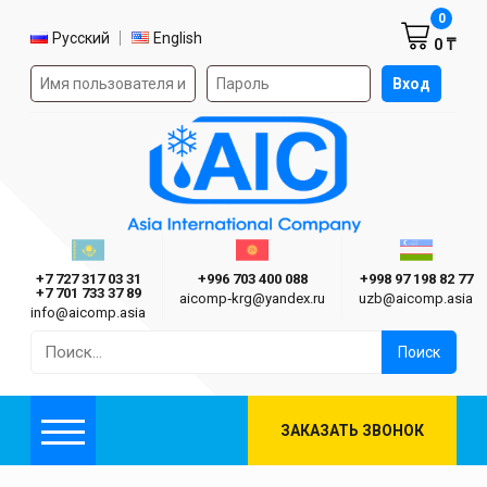
Корзин
0
Выбор языка
Русский
English
0 ₸
Форма авторизации на сайте
Вход
AIC
Казахстан г. Алматы
Киргизия г. Бишкек
Узбекиста
Asia International Company
+7 727 317 03 31
+996 703 400 088
+998 97 198 82 77
+7 701 733 37 89
aicomp‑krg@yandex.ru
uzb@aicomp.asia
info@aicomp.asia
Найти:
ЗАКАЗАТЬ ЗВОНОК
Меню