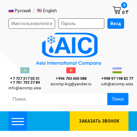
Корзин
0
Выбор языка
Русский
English
0 ₸
Форма авторизации на сайте
Вход
AIC
Казахстан г. Алматы
Киргизия г. Бишкек
Узбекиста
Asia International Company
+7 727 317 03 31
+996 703 400 088
+998 97 198 82 77
+7 701 733 37 89
aicomp‑krg@yandex.ru
uzb@aicomp.asia
info@aicomp.asia
Найти:
ЗАКАЗАТЬ ЗВОНОК
Меню