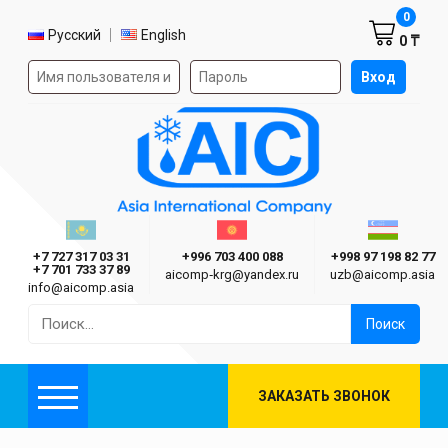
Корзин
0
Выбор языка
Русский
English
0 ₸
Форма авторизации на сайте
Вход
AIC
Казахстан г. Алматы
Киргизия г. Бишкек
Узбекиста
Asia International Company
+7 727 317 03 31
+996 703 400 088
+998 97 198 82 77
+7 701 733 37 89
aicomp‑krg@yandex.ru
uzb@aicomp.asia
info@aicomp.asia
Найти:
ЗАКАЗАТЬ ЗВОНОК
Меню