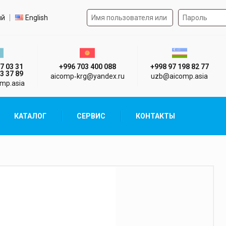
Форма авторизации на 
р языка
ий
English
стан г. Алматы
Киргизия г. Бишкек
Узбекистан г
7 03 31
+996 703 400 088
+998 97 198 82 77
3 37 89
aicomp‑krg@yandex.ru
uzb@aicomp.asia
mp.asia
КАТАЛОГ
СЕРВИС
КОНТАКТЫ