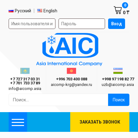
Корзин
0
Выбор языка
Русский
English
0 ₸
Форма авторизации на сайте
Вход
AIC
Казахстан г. Алматы
Киргизия г. Бишкек
Узбекиста
Asia International Company
+7 727 317 03 31
+996 703 400 088
+998 97 198 82 77
+7 701 733 37 89
aicomp‑krg@yandex.ru
uzb@aicomp.asia
info@aicomp.asia
Найти:
ЗАКАЗАТЬ ЗВОНОК
Меню