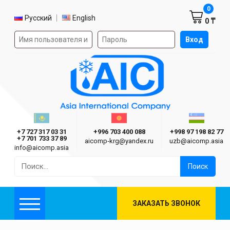
Корзин
0
Выбор языка
Русский
English
0 ₸
Форма авторизации на сайте
Вход
AIC
Казахстан г. Алматы
Киргизия г. Бишкек
Узбекиста
Asia International Company
+7 727 317 03 31
+996 703 400 088
+998 97 198 82 77
+7 701 733 37 89
aicomp‑krg@yandex.ru
uzb@aicomp.asia
info@aicomp.asia
Найти:
ЗАКАЗАТЬ ЗВОНОК
Меню