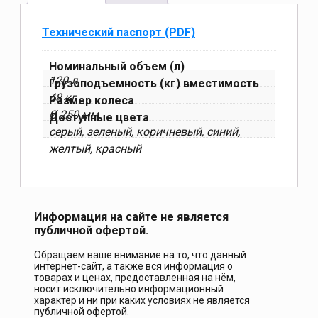
Технический паспорт (PDF)
Номинальный объем (л)
120 л
Грузоподъемность (кг) вместимость
48 кг
Размер колеса
Ø 250 мм
Доступные цвета
серый, зеленый, коричневый, синий,
желтый, красный
Информация на сайте не является
публичной офертой.
Обращаем ваше внимание на то, что данный
интернет-сайт, а также вся информация о
товарах и ценах, предоставленная на нём,
носит исключительно информационный
характер и ни при каких условиях не является
публичной офертой.