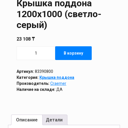
Крышка поддона
1200х1000 (светло-
серый)
23 108
₸
Количество
В корзину
товара
Крышка
поддона
1200х1000
Артикул:
83390800
(светло-
Категория:
Крышка поддона
серый)
Производитель:
Craemer
Наличие на складе:
ДА
Описание
Детали