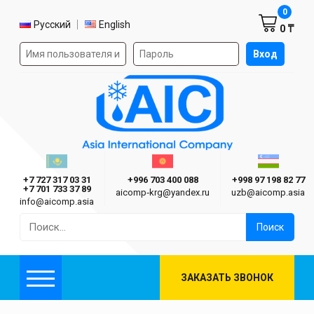
Корзин
0
Выбор языка
Русский
English
0 ₸
Форма авторизации на сайте
Вход
AIC
Казахстан г. Алматы
Киргизия г. Бишкек
Узбекиста
Asia International Company
+7 727 317 03 31
+996 703 400 088
+998 97 198 82 77
+7 701 733 37 89
aicomp‑krg@yandex.ru
uzb@aicomp.asia
info@aicomp.asia
Найти:
ЗАКАЗАТЬ ЗВОНОК
Меню