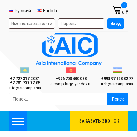
Корзин
0
Выбор языка
Русский
English
0 ₸
Форма авторизации на сайте
Вход
AIC
Казахстан г. Алматы
Киргизия г. Бишкек
Узбекиста
Asia International Company
+7 727 317 03 31
+996 703 400 088
+998 97 198 82 77
+7 701 733 37 89
aicomp‑krg@yandex.ru
uzb@aicomp.asia
info@aicomp.asia
Найти:
ЗАКАЗАТЬ ЗВОНОК
Меню