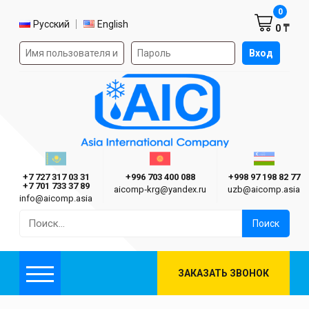
Корзин
0
Выбор языка
Русский
English
0 ₸
Форма авторизации на сайте
Вход
AIC
Казахстан г. Алматы
Киргизия г. Бишкек
Узбекиста
Asia International Company
+7 727 317 03 31
+996 703 400 088
+998 97 198 82 77
+7 701 733 37 89
aicomp‑krg@yandex.ru
uzb@aicomp.asia
info@aicomp.asia
Найти:
ЗАКАЗАТЬ ЗВОНОК
Меню