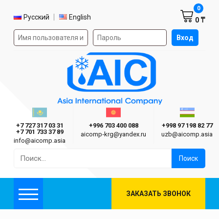
Корзин
0
Выбор языка
Русский
English
0 ₸
Форма авторизации на сайте
Вход
AIC
Казахстан г. Алматы
Киргизия г. Бишкек
Узбекиста
Asia International Company
+7 727 317 03 31
+996 703 400 088
+998 97 198 82 77
+7 701 733 37 89
aicomp‑krg@yandex.ru
uzb@aicomp.asia
info@aicomp.asia
Найти:
ЗАКАЗАТЬ ЗВОНОК
Меню