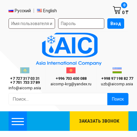
Корзин
0
Выбор языка
Русский
English
0 ₸
Форма авторизации на сайте
Вход
AIC
Казахстан г. Алматы
Киргизия г. Бишкек
Узбекиста
Asia International Company
+7 727 317 03 31
+996 703 400 088
+998 97 198 82 77
+7 701 733 37 89
aicomp‑krg@yandex.ru
uzb@aicomp.asia
info@aicomp.asia
Найти:
ЗАКАЗАТЬ ЗВОНОК
Меню