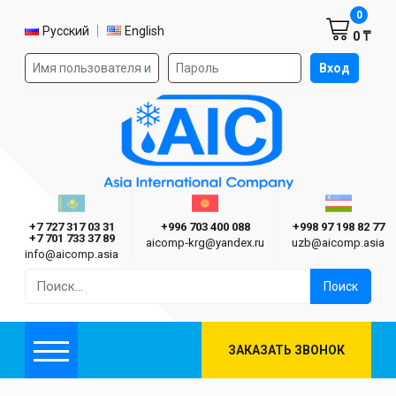
Корзин
0
Выбор языка
Русский
English
0 ₸
Форма авторизации на сайте
Вход
AIC
Казахстан г. Алматы
Киргизия г. Бишкек
Узбекиста
Asia International Company
+7 727 317 03 31
+996 703 400 088
+998 97 198 82 77
+7 701 733 37 89
aicomp‑krg@yandex.ru
uzb@aicomp.asia
info@aicomp.asia
Найти:
ЗАКАЗАТЬ ЗВОНОК
Меню