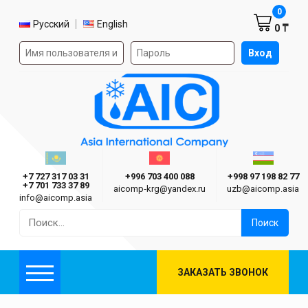
Корзин
0
Выбор языка
Русский
English
0 ₸
Форма авторизации на сайте
Вход
AIC
Казахстан г. Алматы
Киргизия г. Бишкек
Узбекиста
Asia International Company
+7 727 317 03 31
+996 703 400 088
+998 97 198 82 77
+7 701 733 37 89
aicomp‑krg@yandex.ru
uzb@aicomp.asia
info@aicomp.asia
Найти:
ЗАКАЗАТЬ ЗВОНОК
Меню