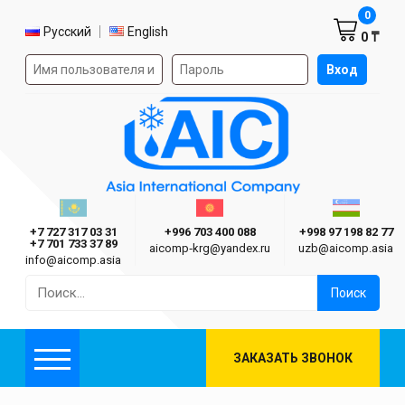
Корзин
0
Выбор языка
Русский
English
0 ₸
Форма авторизации на сайте
Вход
AIC
Казахстан г. Алматы
Киргизия г. Бишкек
Узбекиста
Asia International Company
+7 727 317 03 31
+996 703 400 088
+998 97 198 82 77
+7 701 733 37 89
aicomp‑krg@yandex.ru
uzb@aicomp.asia
info@aicomp.asia
Найти:
ЗАКАЗАТЬ ЗВОНОК
Меню