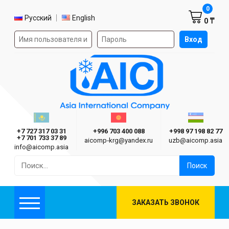
Корзин
0
Выбор языка
Русский
English
0 ₸
Форма авторизации на сайте
Вход
AIC
Казахстан г. Алматы
Киргизия г. Бишкек
Узбекиста
Asia International Company
+7 727 317 03 31
+996 703 400 088
+998 97 198 82 77
+7 701 733 37 89
aicomp‑krg@yandex.ru
uzb@aicomp.asia
info@aicomp.asia
Найти:
ЗАКАЗАТЬ ЗВОНОК
Меню