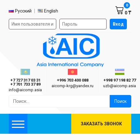
Корзин
0
Выбор языка
Русский
English
0 ₸
Форма авторизации на сайте
Вход
AIC
Казахстан г. Алматы
Киргизия г. Бишкек
Узбекиста
Asia International Company
+7 727 317 03 31
+996 703 400 088
+998 97 198 82 77
+7 701 733 37 89
aicomp‑krg@yandex.ru
uzb@aicomp.asia
info@aicomp.asia
Найти:
ЗАКАЗАТЬ ЗВОНОК
Меню