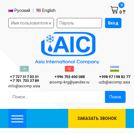
Корзин
0
Выбор языка
Русский
English
0 ₸
Форма авторизации на сайте
Вход
AIC
Казахстан г. Алматы
Киргизия г. Бишкек
Узбекиста
Asia International Company
+7 727 317 03 31
+996 703 400 088
+998 97 198 82 77
+7 701 733 37 89
aicomp‑krg@yandex.ru
uzb@aicomp.asia
info@aicomp.asia
Найти:
ЗАКАЗАТЬ ЗВОНОК
Меню