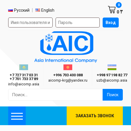
Корзин
0
Выбор языка
Русский
English
0 ₸
Форма авторизации на сайте
Вход
AIC
Казахстан г. Алматы
Киргизия г. Бишкек
Узбекиста
Asia International Company
+7 727 317 03 31
+996 703 400 088
+998 97 198 82 77
+7 701 733 37 89
aicomp‑krg@yandex.ru
uzb@aicomp.asia
info@aicomp.asia
Найти:
ЗАКАЗАТЬ ЗВОНОК
Меню