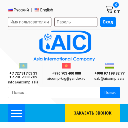
Корзин
0
Выбор языка
Русский
English
0 ₸
Форма авторизации на сайте
Вход
AIC
Казахстан г. Алматы
Киргизия г. Бишкек
Узбекиста
Asia International Company
+7 727 317 03 31
+996 703 400 088
+998 97 198 82 77
+7 701 733 37 89
aicomp‑krg@yandex.ru
uzb@aicomp.asia
info@aicomp.asia
Найти:
ЗАКАЗАТЬ ЗВОНОК
Меню