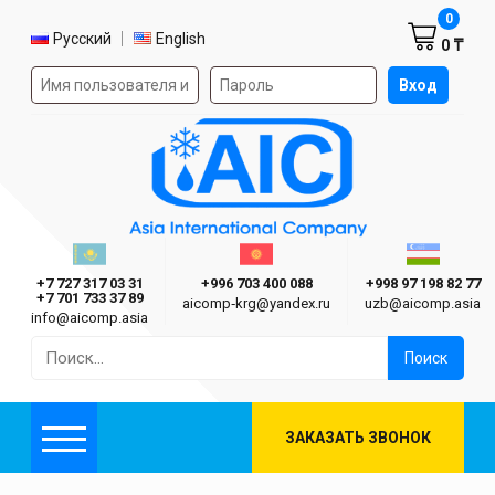
Корзин
0
Выбор языка
Русский
English
0 ₸
Форма авторизации на сайте
Вход
AIC
Казахстан г. Алматы
Киргизия г. Бишкек
Узбекиста
Asia International Company
+7 727 317 03 31
+996 703 400 088
+998 97 198 82 77
+7 701 733 37 89
aicomp‑krg@yandex.ru
uzb@aicomp.asia
info@aicomp.asia
Найти:
ЗАКАЗАТЬ ЗВОНОК
Меню