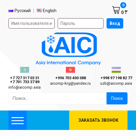
Корзин
0
Выбор языка
Русский
English
0 ₸
Форма авторизации на сайте
Вход
AIC
Казахстан г. Алматы
Киргизия г. Бишкек
Узбекиста
Asia International Company
+7 727 317 03 31
+996 703 400 088
+998 97 198 82 77
+7 701 733 37 89
aicomp‑krg@yandex.ru
uzb@aicomp.asia
info@aicomp.asia
Найти:
ЗАКАЗАТЬ ЗВОНОК
Меню