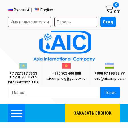
Корзин
0
Выбор языка
Русский
English
0 ₸
Форма авторизации на сайте
Вход
AIC
Казахстан г. Алматы
Киргизия г. Бишкек
Узбекиста
Asia International Company
+7 727 317 03 31
+996 703 400 088
+998 97 198 82 77
+7 701 733 37 89
aicomp‑krg@yandex.ru
uzb@aicomp.asia
info@aicomp.asia
Найти:
ЗАКАЗАТЬ ЗВОНОК
Меню