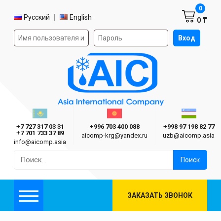
Корзин
0
Выбор языка
Русский
English
0 ₸
Форма авторизации на сайте
Вход
AIC
Казахстан г. Алматы
Киргизия г. Бишкек
Узбекиста
Asia International Company
+7 727 317 03 31
+996 703 400 088
+998 97 198 82 77
+7 701 733 37 89
aicomp‑krg@yandex.ru
uzb@aicomp.asia
info@aicomp.asia
Найти:
ЗАКАЗАТЬ ЗВОНОК
Меню